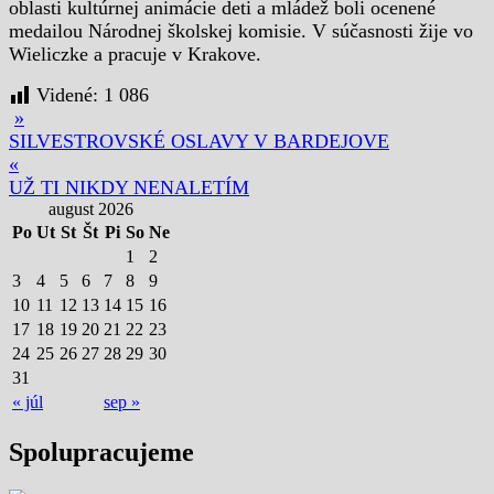
oblasti kultúrnej animácie deti a mládež boli ocenené
medailou Národnej školskej komisie. V súčasnosti žije vo
Wieliczke a pracuje v Krakove.
Videné:
1 086
»
SILVESTROVSKÉ OSLAVY V BARDEJOVE
«
UŽ TI NIKDY NENALETÍM
august 2026
Po
Ut
St
Št
Pi
So
Ne
1
2
3
4
5
6
7
8
9
10
11
12
13
14
15
16
17
18
19
20
21
22
23
24
25
26
27
28
29
30
31
« júl
sep »
Spolupracujeme