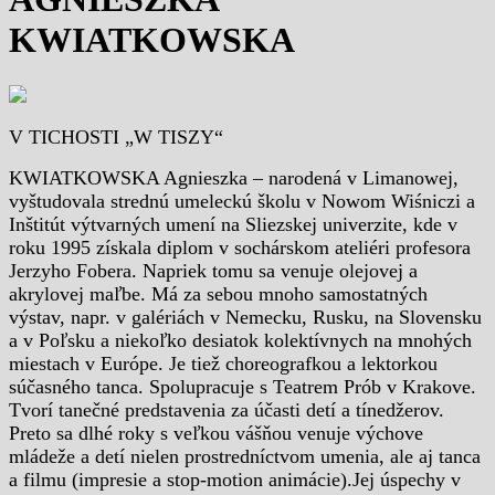
KWIATKOWSKA
V TICHOSTI „W TISZY“
KWIATKOWSKA Agnieszka – narodená v Limanowej,
vyštudovala strednú umeleckú školu v Nowom Wiśniczi a
Inštitút výtvarných umení na Sliezskej univerzite, kde v
roku 1995 získala diplom v sochárskom ateliéri profesora
Jerzyho Fobera. Napriek tomu sa venuje olejovej a
akrylovej maľbe. Má za sebou mnoho samostatných
výstav, napr. v galériách v Nemecku, Rusku, na Slovensku
a v Poľsku a niekoľko desiatok kolektívnych na mnohých
miestach v Európe. Je tiež choreografkou a lektorkou
súčasného tanca. Spolupracuje s Teatrem Prób v Krakove.
Tvorí tanečné predstavenia za účasti detí a tínedžerov.
Preto sa dlhé roky s veľkou vášňou venuje výchove
mládeže a detí nielen prostredníctvom umenia, ale aj tanca
a filmu (impresie a stop-motion animácie).Jej úspechy v