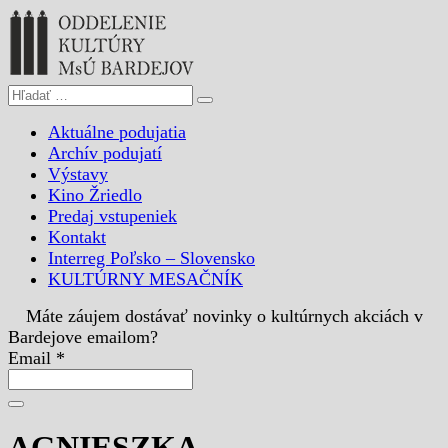
Aktuálne podujatia
Archív podujatí
Výstavy
Kino Žriedlo
Predaj vstupeniek
Kontakt
Interreg Poľsko – Slovensko
KULTÚRNY MESAČNÍK
Máte záujem dostávať novinky o kultúrnych akciách v
Bardejove emailom?
Email *
AGNIESZKA