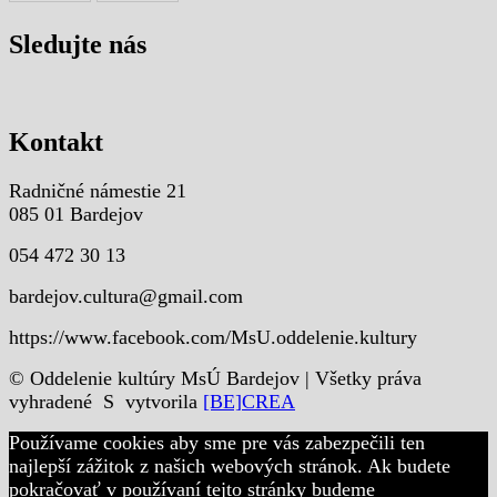
Sledujte nás
Kontakt
Radničné námestie 21
085 01 Bardejov
054 472 30 13
bardejov.cultura@gmail.com
https://www.facebook.com/MsU.oddelenie.kultury
© Oddelenie kultúry MsÚ Bardejov | Všetky práva
vyhradené S
vytvorila
[BE]CREA
Používame cookies aby sme pre vás zabezpečili ten
najlepší zážitok z našich webových stránok. Ak budete
pokračovať v používaní tejto stránky budeme