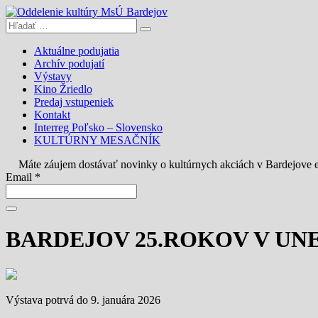
Aktuálne podujatia
Archív podujatí
Výstavy
Kino Žriedlo
Predaj vstupeniek
Kontakt
Interreg Poľsko – Slovensko
KULTÚRNY MESAČNÍK
Máte záujem dostávať novinky o kultúrnych akciách v Bardejove
Email *
BARDEJOV 25.ROKOV V UN
Výstava potrvá do 9. januára 2026