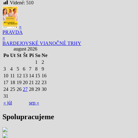
Videné:
510
»
PRAVDA
«
BARDEJOVSKÉ VIANOČNÉ TRHY
august 2026
Po
Ut
St
Št
Pi
So
Ne
1
2
3
4
5
6
7
8
9
10
11
12
13
14
15
16
17
18
19
20
21
22
23
24
25
26
27
28
29
30
31
« júl
sep »
Spolupracujeme