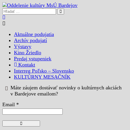
Aktuálne podujatia
Archív podujatí
Výstavy
Kino Žriedlo
Predaj vstupeniek
Kontakt
Interreg Poľsko – Slovensko
KULTÚRNY MESAČNÍK
Máte záujem dostávať novinky o kultúrnych akciách
v Bardejove emailom?
Email *