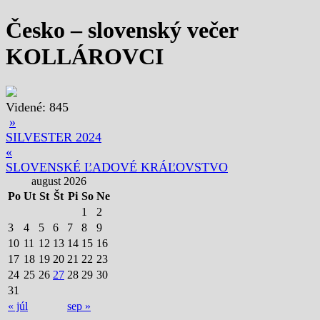
Česko – slovenský večer
KOLLÁROVCI
Videné:
845
»
SILVESTER 2024
«
SLOVENSKÉ ĽADOVÉ KRÁĽOVSTVO
august 2026
Po
Ut
St
Št
Pi
So
Ne
1
2
3
4
5
6
7
8
9
10
11
12
13
14
15
16
17
18
19
20
21
22
23
24
25
26
27
28
29
30
31
« júl
sep »