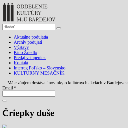
Aktuálne podujatia
Archív podujatí
Výstavy
Kino Žriedlo
Predaj vstupeniek
Kontakt
Interreg Poľsko – Slovensko
KULTÚRNY MESAČNÍK
Máte záujem dostávať novinky o kultúrnych akciách v Bardejove
Email *
Čriepky duše