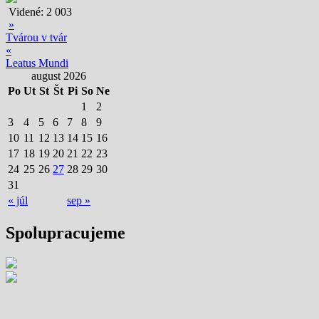
Videné:
2 003
»
Tvárou v tvár
«
Leatus Mundi
august 2026
Po
Ut
St
Št
Pi
So
Ne
1
2
3
4
5
6
7
8
9
10
11
12
13
14
15
16
17
18
19
20
21
22
23
24
25
26
27
28
29
30
31
« júl
sep »
Spolupracujeme