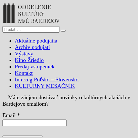
Aktuálne podujatia
Archív podujatí
Výstavy
Kino Žriedlo
Predaj vstupeniek
Kontakt
Interreg Poľsko – Slovensko
KULTÚRNY MESAČNÍK
Máte záujem dostávať novinky o kultúrnych akciách v
Bardejove emailom?
Email *