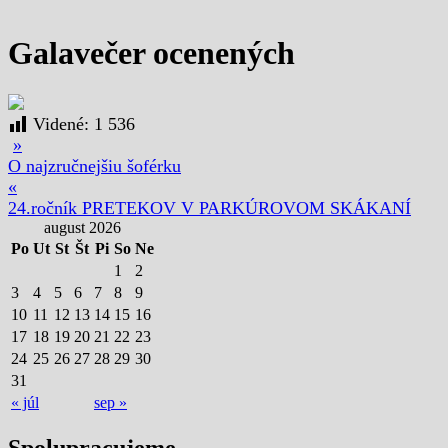
Galavečer ocenených
Videné:
1 536
»
O najzručnejšiu šoférku
«
24.ročník PRETEKOV V PARKÚROVOM SKÁKANÍ
august 2026
Po
Ut
St
Št
Pi
So
Ne
1
2
3
4
5
6
7
8
9
10
11
12
13
14
15
16
17
18
19
20
21
22
23
24
25
26
27
28
29
30
31
« júl
sep »
Spolupracujeme