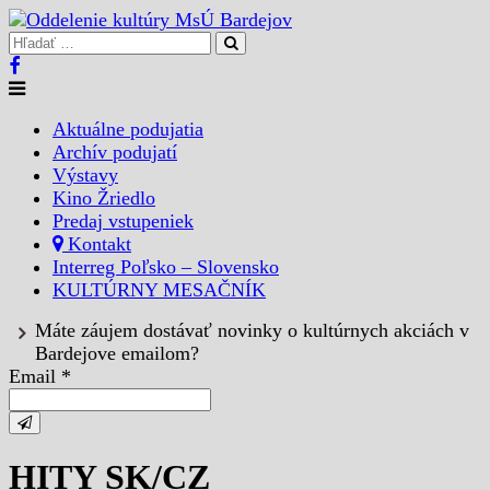
Aktuálne podujatia
Archív podujatí
Výstavy
Kino Žriedlo
Predaj vstupeniek
Kontakt
Interreg Poľsko – Slovensko
KULTÚRNY MESAČNÍK
Máte záujem dostávať novinky o kultúrnych akciách v
Bardejove emailom?
Email *
HITY SK/CZ