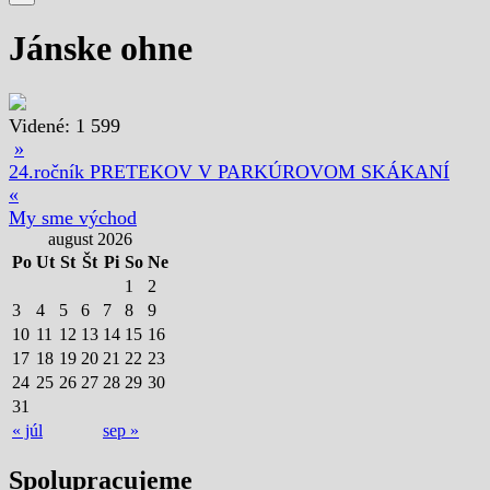
Jánske ohne
Videné:
1 599
»
24.ročník PRETEKOV V PARKÚROVOM SKÁKANÍ
«
My sme východ
august 2026
Po
Ut
St
Št
Pi
So
Ne
1
2
3
4
5
6
7
8
9
10
11
12
13
14
15
16
17
18
19
20
21
22
23
24
25
26
27
28
29
30
31
« júl
sep »
Spolupracujeme