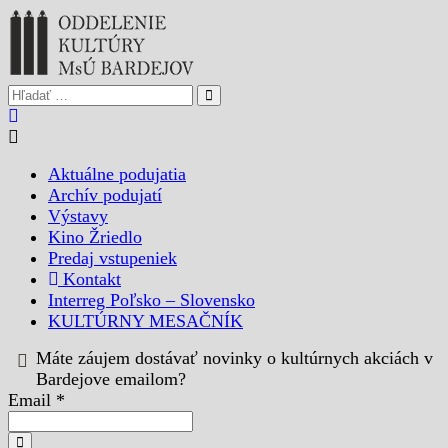
Aktuálne podujatia
Archív podujatí
Výstavy
Kino Žriedlo
Predaj vstupeniek
Kontakt
Interreg Poľsko – Slovensko
KULTÚRNY MESAČNÍK
Máte záujem dostávať novinky o kultúrnych akciách v
Bardejove emailom?
Email *