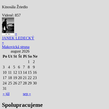
Kinosála Žriedlo
Videné:
857
»
JANEK LEDECKÝ
«
Makovická struna
august 2026
Po
Ut
St
Št
Pi
So
Ne
1
2
3
4
5
6
7
8
9
10
11
12
13
14
15
16
17
18
19
20
21
22
23
24
25
26
27
28
29
30
31
« júl
sep »
Spolupracujeme