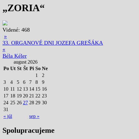
„ZORIA“
Videné:
468
»
33. ORGANOVÉ DNI JOZEFA GREŠÁKA
«
Béla Kéler
august 2026
Po
Ut
St
Št
Pi
So
Ne
1
2
3
4
5
6
7
8
9
10
11
12
13
14
15
16
17
18
19
20
21
22
23
24
25
26
27
28
29
30
31
« júl
sep »
Spolupracujeme