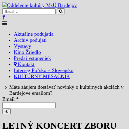
Aktuálne podujatia
Archív podujatí
Výstavy
Kino Žriedlo
Predaj vstupeniek
Kontakt
Interreg Poľsko – Slovensko
KULTÚRNY MESAČNÍK
Máte záujem dostávať novinky o kultúrnych akciách v
Bardejove emailom?
Email *
LETNÝ KONCERT ZBORU