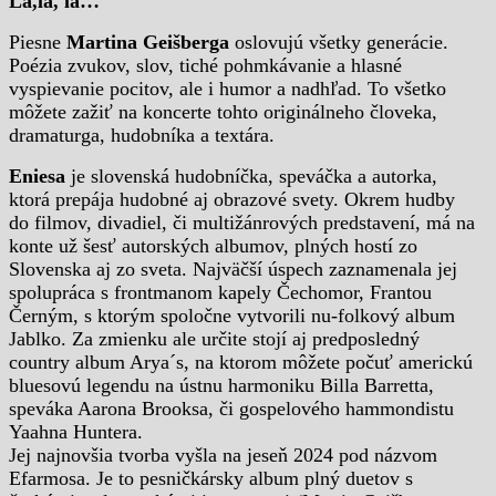
La,la, la…
Piesne
Martina Geišberga
oslovujú všetky generácie.
Poézia zvukov, slov, tiché pohmkávanie a hlasné
vyspievanie pocitov, ale i humor a nadhľad. To všetko
môžete zažiť na koncerte tohto originálneho človeka,
dramaturga, hudobníka a textára.
Eniesa
je slovenská hudobníčka, speváčka a autorka,
ktorá prepája hudobné aj obrazové svety. Okrem hudby
do filmov, divadiel, či multižánrových predstavení, má na
konte už šesť autorských albumov, plných hostí zo
Slovenska aj zo sveta. Najväčší úspech zaznamenala jej
spolupráca s frontmanom kapely Čechomor, Frantou
Černým, s ktorým spoločne vytvorili nu-folkový album
Jablko. Za zmienku ale určite stojí aj predposledný
country album Arya´s, na ktorom môžete počuť americkú
bluesovú legendu na ústnu harmoniku Billa Barretta,
speváka Aarona Brooksa, či gospelového hammondistu
Yaahna Huntera.
Jej najnovšia tvorba vyšla na jeseň 2024 pod názvom
Efarmosa. Je to pesničkársky album plný duetov s