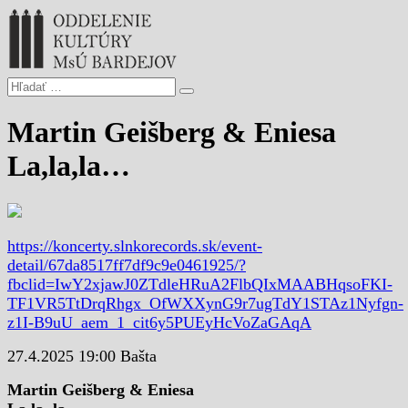
Martin Geišberg & Eniesa
La,la,la…
https://koncerty.slnkorecords.sk/event-
detail/67da8517ff7df9c9e0461925/?
fbclid=IwY2xjawJ0ZTdleHRuA2FlbQIxMAABHqsoFKI-
TF1VR5TtDrqRhgx_OfWXXynG9r7ugTdY1STAz1Nyfgn-
z1I-B9uU_aem_1_cit6y5PUEyHcVoZaGAqA
27.4.2025 19:00 Bašta
Martin Geišberg & Eniesa