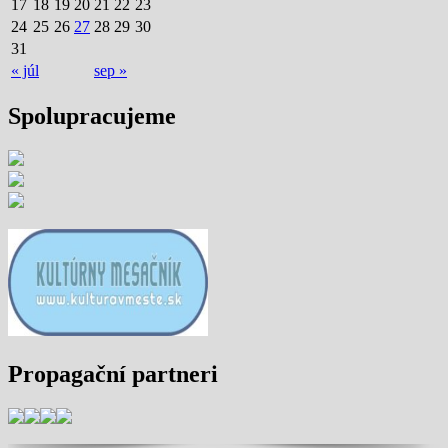
17
18
19
20
21
22
23
24
25
26
27
28
29
30
31
« júl
sep »
Spolupracujeme
Propagační partneri