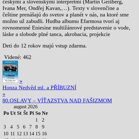
českými a slovenskými interpretmi (Martin Geišberg,
Ivana Mer, Ondřej Kavan,…). Texty v slovenčine a
češtine prenášajú do svetov a planét v nás, na ktoré sme
možno už zabudli. Hudba albumu Efarmosa tvorí aj
rovnomenné Eniesine multižánrové predstavenie o vode,
láske a slobode plné tanca, akrobacia, projekcie
Deti do 12 rokov majú vstup zdarma.
Videné:
462
»
Honza Nedvěd ml. a PŘÍBUZNÍ
«
80.OSLAVY – VÍŤAZSTVA NAD FAŠIZMOM
august 2026
Po
Ut
St
Št
Pi
So
Ne
1
2
3
4
5
6
7
8
9
10
11
12
13
14
15
16