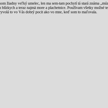
 žiadny veľký umelec, len ma sem-tam pochytí tá stará známa „múza“ a
h blízkych a teraz najmä more a plachetnice. Používam všetky možné te
 vyvolá to vo Vás dobrý pocit ako vo mne, keď som to maľovala.