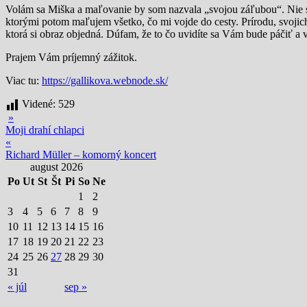
Volám sa Miška a maľovanie by som nazvala „svojou záľubou“. Nie som
ktorými potom maľujem všetko, čo mi vojde do cesty. Prírodu, svojic
ktorá si obraz objedná. Dúfam, že to čo uvidíte sa Vám bude páčiť a
Prajem Vám príjemný zážitok.
Viac tu:
https://gallikova.webnode.sk/
Videné:
529
»
Moji drahí chlapci
«
Richard Müller – komorný koncert
august 2026
Po
Ut
St
Št
Pi
So
Ne
1
2
3
4
5
6
7
8
9
10
11
12
13
14
15
16
17
18
19
20
21
22
23
24
25
26
27
28
29
30
31
« júl
sep »