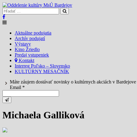
Aktuálne podujatia
Archív podujatí
Výstavy
Kino Žriedlo
Predaj vstupeniek
Kontakt
Interreg Poľsko – Slovensko
KULTÚRNY MESAČNÍK
Máte záujem dostávať novinky o kultúrnych akciách v Bardejov
Email *
Michaela Galliková