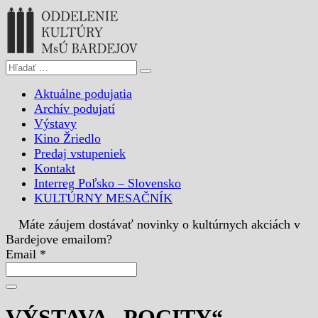
Aktuálne podujatia
Archív podujatí
Výstavy
Kino Žriedlo
Predaj vstupeniek
Kontakt
Interreg Poľsko – Slovensko
KULTÚRNY MESAČNÍK
Máte záujem dostávať novinky o kultúrnych akciách v
Bardejove emailom?
Email *
VÝSTAVA „POCITY“