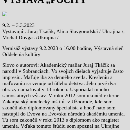
9.2. – 3.3.2023
Vystavujú : Juraj Tkačik; Alina Slavgorodská / Ukrajina /,
Michal Dovgas /Ukrajina /
Vernisáž výstavy 9.2.2023 o 16.00 hodine, Výstavná sieň
Oddelenia kultúry
Slovo o autorovi: Akademický maliar Juraj Tkáčik sa
narodil v Sobranciach. Vo svojich dielach vyjadruje často
impresiu. Maľuje iba za denného svetla. Kresleniu a
maľovaniu sa venuje od útleho detstva. Jeho prvé dva
obrazy namaľoval v 13 rokoch. Usporiadal mnoho
samostatných výstav. V roku 2012 som ukončil externe
Zakarpatský umelecký inštitút v Užhorode, kde som
skončil ako diplomovaný špecialista a hneď nato som
nastúpil do Ľvova na Ľvovsku národnú akadémiu umenia.
Tú som zakončil v roku 2013 s diplomom ako magister
umenia. Vďaka tomuto štúdiu som spoznal na Ukrajine