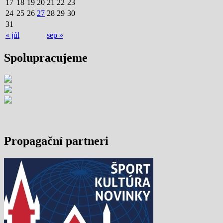
17
18
19
20
21
22
23
24
25
26
27
28
29
30
31
« júl
sep »
Spolupracujeme
Propagační partneri