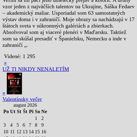
vzor jeden z najväčších talentov na Ukrajine, Sáška Fedaev
– akademický maliar. Usporiadal som 63 samostatných
výstav doma i v zahraničí. Moje obrazy sa nachádzajú v 17
štátoch sveta v súkromných galériách a zbierkach.
Absolvoval som aj viaceré plenéri v Maďarsku. Taktiež
som sa skúšal presadiť v Španielsku, Nemecku a inde v
zahraničí „.
Videné:
1 295
»
UŽ TI NIKDY NENALETÍM
«
Valentínsky večer
august 2026
Po
Ut
St
Št
Pi
So
Ne
1
2
3
4
5
6
7
8
9
10
11
12
13
14
15
16