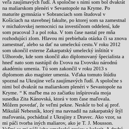
veľa zaujímavých ľudí. A spoločne s nimi som bol dvakrát
na maliarskom plenéri v Sevastopole na Kryme. Po
maturite gymnázia v Sobranciach som študoval v
Košiciach na stavebnej fakulte, po ktorej som sa zamestnal
v michalovskej nemocnici na investičnom oddelení, kde
som pracoval 3 a pol roka. V tom čase nastal pre mňa
rozhodujúci zlom. Hlavou mi prebiehala otázka či sa znova
zamestnať, alebo sa dať na umeleckú cestu.V roku 2012
som ukončil externe Zakarpatský umelecký inštitút v
Užhorode, kde som skončil ako diplomovaný špecialista a
hneď nato som nastúpil do Ľvova na Ľvovsku národnú
akadémiu umenia. Tú som zakončil v roku 2013 s
diplomom ako magister umenia. Vďaka tomuto štúdiu
spoznal na Ukrajine veľa zaujímavých ľudí. A spoločne s
nimi bol dvakrát na maliarskom plenéri v Sevastopole na
Kryme. “ K maľbe ma zo začiatku inšpirovala moja
susedka Zita Kánovská, ktorá v tom čase maľovala.
Môžem povedať, že veľmi pekne. Neskôr to bol aj prof.
Mikuláš Nebesník, ktorý ma navnadil na zakarpatský štýl
maľovania, pochádzal z Ukrajiny z Dravec. Ako vzor, sa
mi páči tvorba iných maliarov, ako je T. J. Mousson.
Veľmi sa mi páči jeho umelecký prejav a kolorit. A druhý