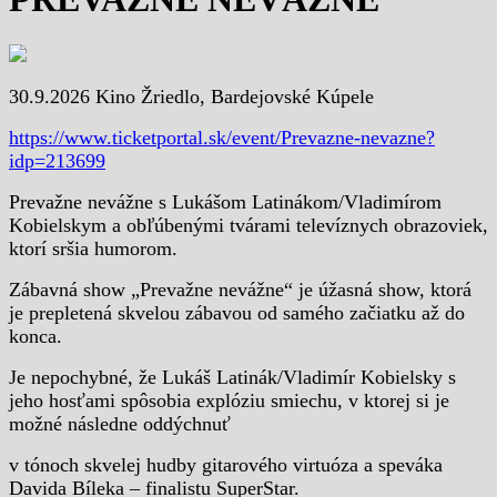
30.9.2026 Kino Žriedlo, Bardejovské Kúpele
https://www.ticketportal.sk/event/Prevazne-nevazne?
idp=213699
Prevažne nevážne s Lukášom Latinákom/Vladimírom
Kobielskym a obľúbenými tvárami televíznych obrazoviek,
ktorí sršia humorom.
Zábavná show „Prevažne nevážne“ je úžasná show, ktorá
je prepletená skvelou zábavou od samého začiatku až do
konca.
Je nepochybné, že Lukáš Latinák/Vladimír Kobielsky s
jeho hosťami spôsobia explóziu smiechu, v ktorej si je
možné následne oddýchnuť
v tónoch skvelej hudby gitarového virtuóza a speváka
Davida Bíleka – finalistu SuperStar.