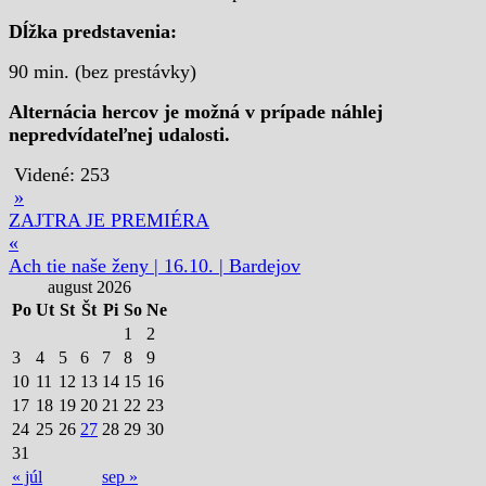
Dĺžka predstavenia:
90 min. (bez prestávky)
Alternácia hercov je možná v prípade náhlej
nepredvídateľnej udalosti.
Videné:
253
»
ZAJTRA JE PREMIÉRA
«
Ach tie naše ženy | 16.10. | Bardejov
august 2026
Po
Ut
St
Št
Pi
So
Ne
1
2
3
4
5
6
7
8
9
10
11
12
13
14
15
16
17
18
19
20
21
22
23
24
25
26
27
28
29
30
31
« júl
sep »