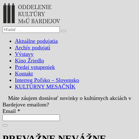
Aktuálne podujatia
Archív podujatí
Výstavy
Kino Žriedlo
Predaj vstupeniek
Kontakt
Interreg Poľsko – Slovensko
KULTÚRNY MESAČNÍK
Máte záujem dostávať novinky o kultúrnych akciách v
Bardejove emailom?
Email *
PREVAŽNE NEVÁŽNE