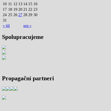
10
11
12
13
14
15
16
17
18
19
20
21
22
23
24
25
26
27
28
29
30
31
« júl
sep »
Spolupracujeme
Propagační partneri