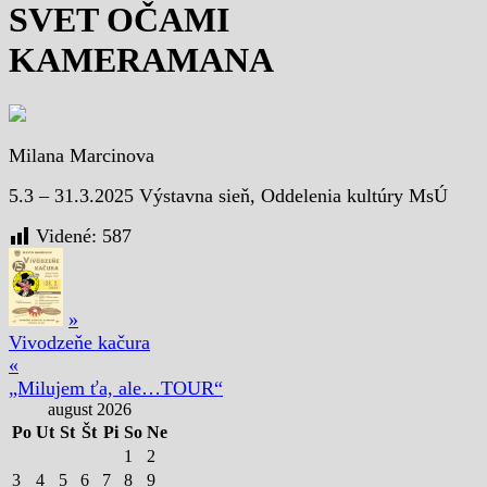
SVET OČAMI
KAMERAMANA
Milana Marcinova
5.3 – 31.3.2025 Výstavna sieň, Oddelenia kultúry MsÚ
Videné:
587
»
Vivodzeňe kačura
«
„Milujem ťa, ale…TOUR“
august 2026
Po
Ut
St
Št
Pi
So
Ne
1
2
3
4
5
6
7
8
9