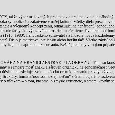
výber maľovaných predmetov a predmetov nie je náhodný. Obálky, 
ko symbolické a zakotvené v našej kultúre. Všetky diela prezentovan
stencie a východný koncept zenu, odkazujúci na nenáročnú jednoduchos
nie farby ako výrazového prostriedku efektívne dáva prednosť intuícii
 (1915–1980), francúzskeho spisovateľa a filozofa, lovca každodenný
rí. Dielo je matricové, pre lepšiu alebo horšiu tlač. Všetko závisí od k
 mytizujeme napríklad luxusné auto. Bežné predmety v mojom prípad
 NA HRANICI ABSTRAKTU A OBRAZU. Plátna sú konštruované s
 snahy o samozrejmosť znaku a zároveň organickú nejednoznačnosť vedú
dôsledne nasleduje svoju umeleckú cestu k poznaniu pravdy o živote, 
ej štruktúry, hmatateľnou „samozrejmosťou“ s črtami bujarého rozkvetu 
ázky o všetkom – o tom, kto sme, o zmysle existencie, o smere, ktorým s