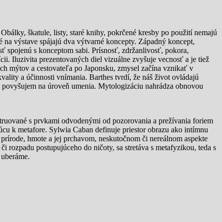
škatule, listy, staré knihy, pokrčené kresby po použití nemajú
é na výstave spájajú dva výtvarné koncepty. Západný koncept,
ť spojenú s konceptom sabi. Prísnosť, zdržanlivosť, pokora,
. Iluzivita prezentovaných diel vizuálne zvyšuje vecnosť a je tiež
ch mýtov a cestovateľa po Japonsku, zmysel začína vznikať v
vality a účinnosti vnímania. Barthes tvrdí, že náš život ovládajú
e povyšujem na úroveň umenia. Mytologizáciu nahrádza obnovou
 prvkami odvodenými od pozorovania a prežívania foriem
cu k metafore. Sylwia Caban definuje priestor obrazu ako intímnu
prírode, hmote a jej prchavom, neskutočnom či nereálnom aspekte
či rozpadu postupujúceho do ničoty, sa stretáva s metafyzikou, teda s
a uberáme.