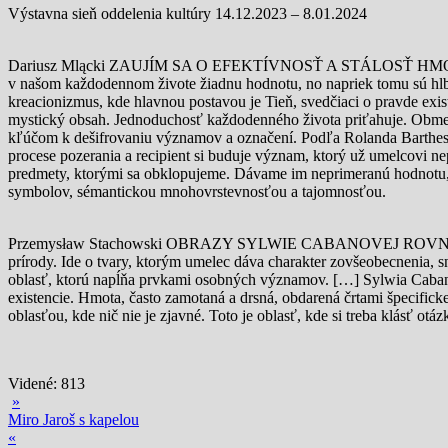
Výstavna sieň oddelenia kultúry 14.12.2023 – 8.01.2024
Dariusz Mlącki ZAUJÍM SA O EFEKTÍVNOSŤ A STÁLOSŤ HMOTY, takže 
v našom každodennom živote žiadnu hodnotu, no napriek tomu sú hlbo
kreacionizmus, kde hlavnou postavou je Tieň, svedčiaci o pravde exi
mystický obsah. Jednoduchosť každodenného života priťahuje. Obmedze
kľúčom k dešifrovaniu významov a označení. Podľa Rolanda Barthesa
procese pozerania a recipient si buduje význam, ktorý už umelcovi nepat
predmety, ktorými sa obklopujeme. Dávame im neprimeranú hodnotu,
symbolov, sémantickou mnohovrstevnosťou a tajomnosťou.
Przemysław Stachowski OBRAZY SYLWIE CABANOVEJ ROVNOVÁHA
prírody. Ide o tvary, ktorým umelec dáva charakter zovšeobecnenia,
oblasť, ktorú napĺňa prvkami osobných významov. […] Sylwia Caban 
existencie. Hmota, často zamotaná a drsná, obdarená črtami špecifick
oblasťou, kde nič nie je zjavné. Toto je oblasť, kde si treba klásť ot
Videné:
813
»
Miro Jaroš s kapelou
«