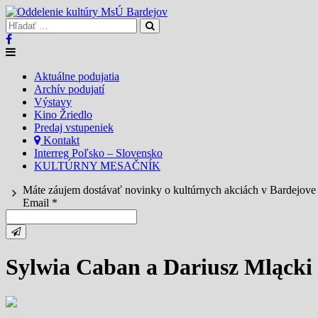
Aktuálne podujatia
Archív podujatí
Výstavy
Kino Žriedlo
Predaj vstupeniek
Kontakt
Interreg Poľsko – Slovensko
KULTÚRNY MESAČNÍK
Máte záujem dostávať novinky o kultúrnych akciách v Bardejov
Email *
Sylwia Caban a Dariusz Mlącki