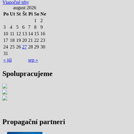
Vianočné trhy
august 2026
Po
Ut
St
Št
Pi
So
Ne
1
2
3
4
5
6
7
8
9
10
11
12
13
14
15
16
17
18
19
20
21
22
23
24
25
26
27
28
29
30
31
« júl
sep »
Spolupracujeme
Propagační partneri