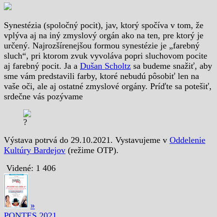
Synestézia (spoločný pocit), jav, ktorý spočíva v tom, že
vplýva aj na iný zmyslový orgán ako na ten, pre ktorý je
určený. Najrozšírenejšou formou synestézie je „farebný
sluch“, pri ktorom zvuk vyvoláva popri sluchovom pocite
aj farebný pocit. Ja a
Dušan Scholtz
sa budeme snažiť, aby
sme vám predstavili farby, ktoré nebudú pôsobiť len na
vaše oči, ale aj ostatné zmyslové orgány. Príďte sa potešiť,
srdečne vás pozývame
Výstava potrvá do 29.10.2021. Vystavujeme v
Oddelenie
Kultúry Bardejov
(režime OTP).
Videné:
1 406
»
PONTES 2021