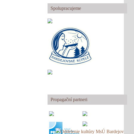
Spolupracujeme
Propagační partneri