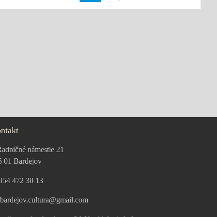
ntakt
adničné námestie 21
5 01 Bardejov
054 472 30 13
bardejov.cultura@gmail.com