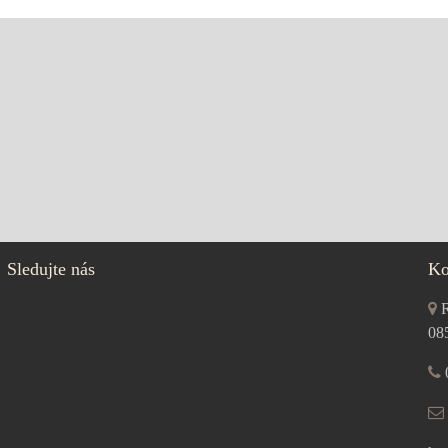
Sledujte nás
Ko
R
08