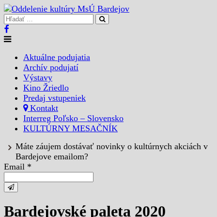
Aktuálne podujatia
Archív podujatí
Výstavy
Kino Žriedlo
Predaj vstupeniek
Kontakt
Interreg Poľsko – Slovensko
KULTÚRNY MESAČNÍK
Máte záujem dostávať novinky o kultúrnych akciách v
Bardejove emailom?
Email *
Bardejovské paleta 2020 _