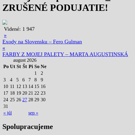
ZRUŠENÉ PODUJATIE!
Videné:
1 947
»
Exody na Slovensku – Fero Gulman
«
FARBY Z MOJEJ PALETY – MARTA AUGUSTINSKÁ
august 2026
Po
Ut
St
Št
Pi
So
Ne
1
2
3
4
5
6
7
8
9
10
11
12
13
14
15
16
17
18
19
20
21
22
23
24
25
26
27
28
29
30
31
« júl
sep »
Spolupracujeme