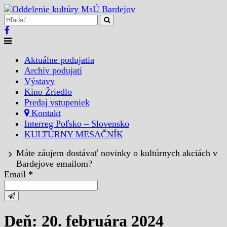
Aktuálne podujatia
Archív podujatí
Výstavy
Kino Žriedlo
Predaj vstupeniek
Kontakt
Interreg Poľsko – Slovensko
KULTÚRNY MESAČNÍK
Máte záujem dostávať novinky o kultúrnych akciách v
Bardejove emailom?
Email *
Deň: 20. februára 2024