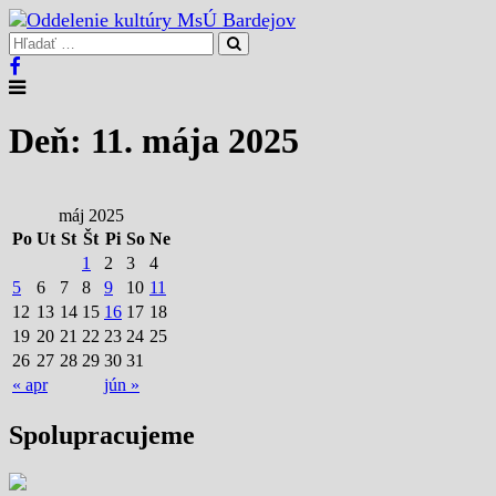
Deň: 11. mája 2025
máj 2025
Po
Ut
St
Št
Pi
So
Ne
1
2
3
4
5
6
7
8
9
10
11
12
13
14
15
16
17
18
19
20
21
22
23
24
25
26
27
28
29
30
31
« apr
jún »
Spolupracujeme