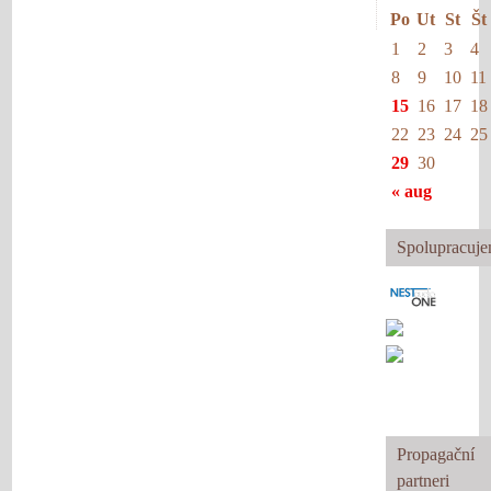
Po
Ut
St
Št
1
2
3
4
8
9
10
11
15
16
17
18
22
23
24
25
29
30
« aug
Spolupracuj
Propagační
partneri