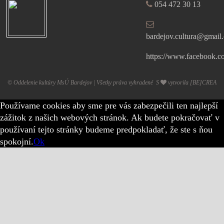
054 472 30 13
bardejov.cultura@gmail
https://www.facebook.c
© Oddelenie kultúry MsÚ Bardejov | Všetky práva vyhradené S
vytvorila
[BE]CREA
Používame cookies aby sme pre vás zabezpečili ten najlepší
zážitok z našich webových stránok. Ak budete pokračovať v
používaní tejto stránky budeme predpokladať, že ste s ňou
spokojní.
Ok