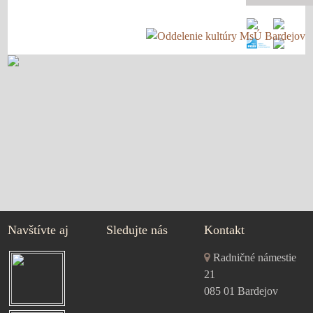
Navštívte aj
Sledujte nás
Kontakt
Radničné námestie
21
085 01 Bardejov