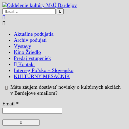
Aktuálne podujatia
Archív podujatí
Výstavy
Kino Žriedlo
Predaj vstupeniek
Kontakt
Interreg Poľsko – Slovensko
KULTÚRNY MESAČNÍK
Máte záujem dostávať novinky o kultúrnych akciách
v Bardejove emailom?
Email *