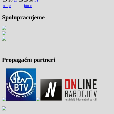
25
26
27
28
29
30
31
« apr
jún »
Spolupracujeme
Propagační partneri